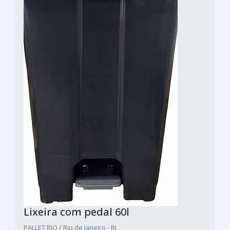
Lixeira com pedal 60l
PALLET RIO / Rio de Janeiro - RJ