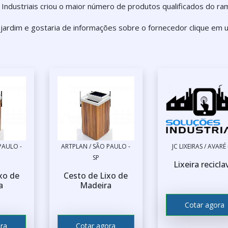
Industriais criou o maior número de produtos qualificados do ra
 jardim e gostaria de informações sobre o fornecedor clique em
PAULO -
ARTPLAN / SÃO PAULO -
JC LIXEIRAS / AVARÉ 
SP
Lixeira recicla
xo de
Cesto de Lixo de
a
Madeira
Cotar agora
ra
Cotar agora