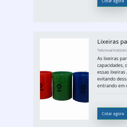
Cotar agora
Lixeiras p
Teknoval Indústr
As lixeiras p
capacidades, 
essas lixeira
evitando dess
entrando em c
Cotar agora