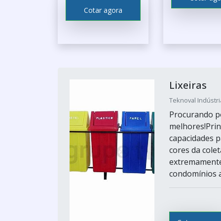
Cotar agora
Lixeiras
Teknoval Indústr
Procurando po
melhores!Prin
capacidades p
cores da colet
extremamente 
condomínios at