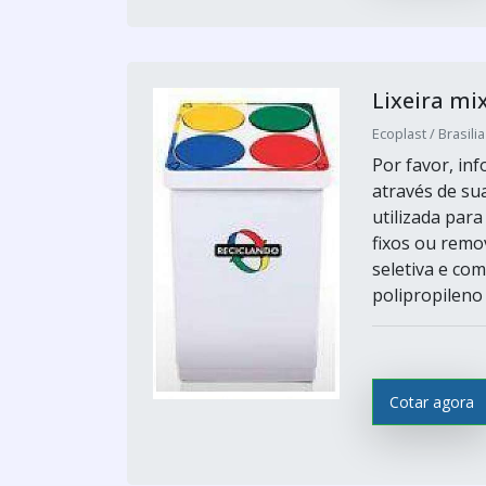
Lixeira mi
Ecoplast / Brasilia
Por favor, i
através de sua
utilizada par
fixos ou remo
seletiva e com
polipropileno 
Cotar agora