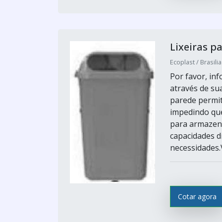
Lixeiras p
Ecoplast / Brasilia
Por favor, i
através de sua
parede permit
impedindo que
para armazena
capacidades d
necessidades.
Cotar agora