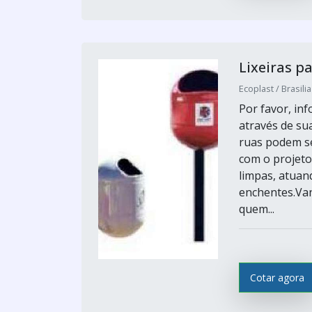
Lixeiras p
Ecoplast / Brasilia
Por favor, i
através de sua
ruas podem se
com o projeto
limpas, atuan
enchentes.Van
quem...
Cotar agora