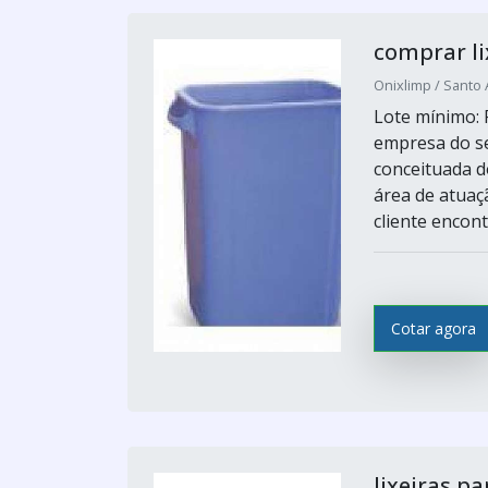
comprar li
Onixlimp / Santo 
Lote mínimo: 
empresa do s
conceituada d
área de atuaç
cliente encon
Cotar agora
lixeiras p