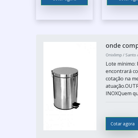
onde compr
Onixlimp / Santo 
Lote mínimo: 
encontrará co
cotação na me
atuação.OUT
INOXQuem quer
Cotar agora