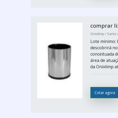
comprar li
Onixlimp / Santo 
Lote mínimo: 
descobrirá no
conceituada d
área de atuaç
da Onixlimp a
Cotar agora