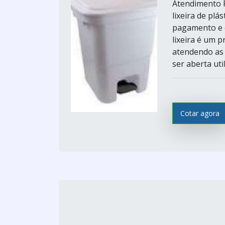
Atendimento P
lixeira de pl
pagamento e q
lixeira é um 
atendendo as 
ser aberta util
Cotar agora