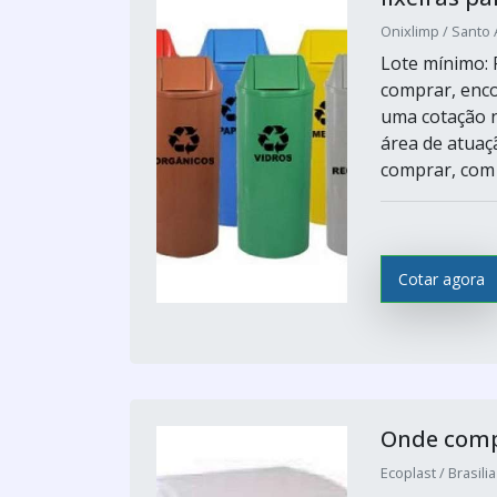
Onixlimp / Santo 
Lote mínimo: 
comprar, enco
uma cotação n
área de atuaçã
comprar, com o
Cotar agora
Onde compr
Ecoplast / Brasilia