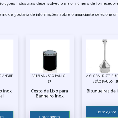
Soluções Industriais desenvolveu o maior número de fornecedor
e inox e gostaria de informações sobre o anunciante selecione u
TO ANDRÉ
ARTPLAN / SÃO PAULO -
A GLOBAL DISTRIBU
SP
/ SÃO PAULO - S
ço inox
Cesto de Lixo para
Bituqueiras de 
al
Banheiro Inox
Cotar agora
ra
Cotar agora