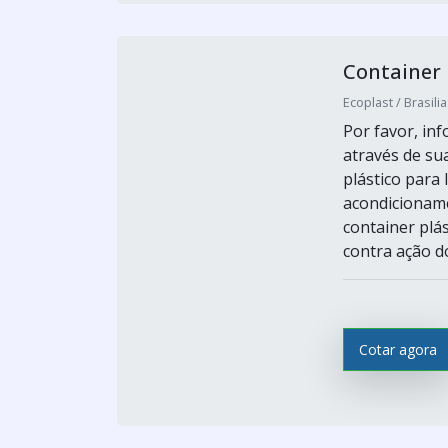
Container 
Ecoplast / Brasilia
Por favor, i
através de sua
plástico para 
acondicioname
container plás
contra ação do
Cotar agora