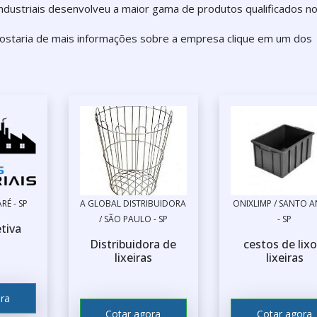
ndustriais desenvolveu a maior gama de produtos qualificados n
 gostaria de mais informações sobre a empresa clique em um dos
ARÉ - SP
A GLOBAL DISTRIBUIDORA
ONIXLIMP / SANTO 
/ SÃO PAULO - SP
- SP
etiva
s
Distribuidora de
cestos de lixo
lixeiras
lixeiras
ra
Cotar agora
Cotar agora