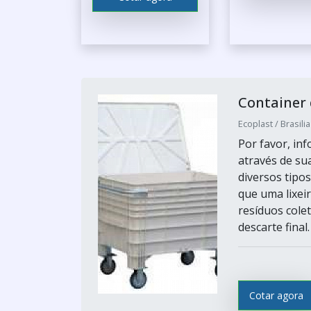
Container 
Ecoplast / Brasilia
Por favor, i
através de su
diversos tipos
que uma lixei
resíduos cole
descarte final
Cotar agora