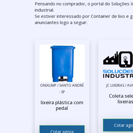
Pensando no comprador, o portal do Soluções I
industrial.
Se estiver interessado por Container de lixo e
anunciantes logo a seguir:
ONIXLIMP / SANTO ANDRÉ
JC LIXEIRAS / AV
- SP
Coleta sel
lixeira
lixeira plástica com
pedal
Cotar ago
Cotar agora