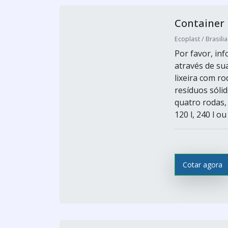
Container 
Ecoplast / Brasilia
Por favor, i
através de sua
lixeira com r
resíduos sóli
quatro rodas,
120 l, 240 l o
Cotar agora