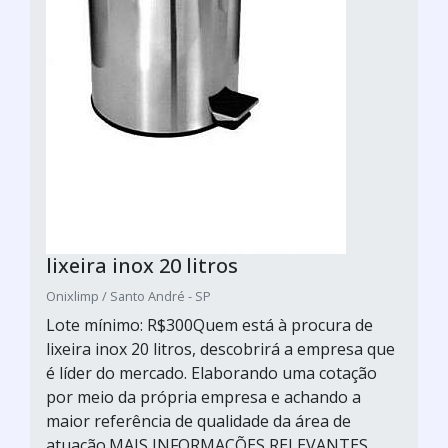
Industriais e descubra como ter a melhor
lixeira ao seu alcance.
Para ter acesso aos serviços, basta clicar na
opção
“cotar”
, ou fazer diretamente pelo
chat. Cote agora!
lixeira inox 20 litros
Onixlimp / Santo André - SP
Lote mínimo: R$300Quem está à procura de
lixeira inox 20 litros, descobrirá a empresa que
é líder do mercado. Elaborando uma cotação
por meio da própria empresa e achando a
maior referência de qualidade da área de
atuação.MAIS INFORMAÇÕES RELEVANTES