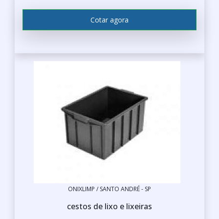
ESCRITÓRIOS E AMBIENTES
Cotar agora
CORPORATIVOS
No ambiente de trabalho, é importante
manter a organização e a limpeza para
garantir a produtividade e o bem-estar dos
funcionários. A lixeira inox de 30 litros é ideal
para espaços compartilhados, como copas e
áreas de convivência.
BANHEIROS
Nos banheiros, a lixeira inox se destaca pela
sua resistência à umidade, além de oferecer
um visual mais refinado e higiênico para os
usuários.
ÁREAS PÚBLICAS
ONIXLIMP / SANTO ANDRÉ - SP
Em espaços públicos, como parques, praças e
cestos de lixo e lixeiras
calçadões, a
lixeira para condomínio
em aço