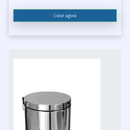
inox de 30 litros é uma opção durável e
segura para a coleta de resíduos,
contribuindo para a preservação do meio
Cotar agora
ambiente.
ONDE ENCONTRAR A
MELHOR LIXEIRA INOX DE 30
LITROS
Não deixe a oportunidade passar! Eleve o
nível de organização e sofisticação do seu
ambiente com a lixeira inox de 30 litros.
Algumas das vantagens incluem durabilidade,
facilidade de limpeza e design elegante. Seja
na sua casa, escritório ou espaço público, a
lixeira inox de 30 litros é a escolha perfeita
para uma coleta de resíduos eficiente e
estilosa.
Não perca mais tempo; solicite seu orçamento
agora mesmo com os parceiros do Soluções