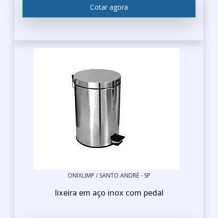
A lixeira inox de 30 litros é altamente
Cotar agora
resistente a impactos e desgastes do uso
diário, o que garante sua durabilidade mesmo
em condições mais rigorosas.
FÁCIL LIMPEZA E HIGIENE
O aço inoxidável é um material não poroso, o
que facilita a limpeza e evita a proliferação de
bactérias e odores desagradáveis,
contribuindo para a manutenção da higiene
do ambiente.
DESIGN MODERNO E ELEGANTE
A lixeira inox confere um toque de sofisticação
a qualquer ambiente. Seu design moderno e
elegante complementa a decoração, seja em
ONIXLIMP / SANTO ANDRÉ - SP
cozinhas, banheiros ou escritórios.
lixeira em aço inox com pedal
TAMPAS COM SISTEMAS DE